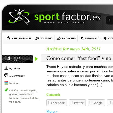
Archive for
mayo 14th, 2011
Cómo comer “fast food” y no 
14
may
2011
Tweet Hoy es sábado, y para muchas pers
by admin
semana que salen a cenar por ahí con los
muchos casos, esas salidas finales, van 
1 Comment »
restaurantes de origen norteamericano, 
Nutrición
calórico en sus alimentos y por […]
calorías
,
comida rapida
,
Compartir
grasas
,
metabolismo
,
Nutrición
,
poco saludable
,
vida sana
Facebook
Twitter
Google
More »