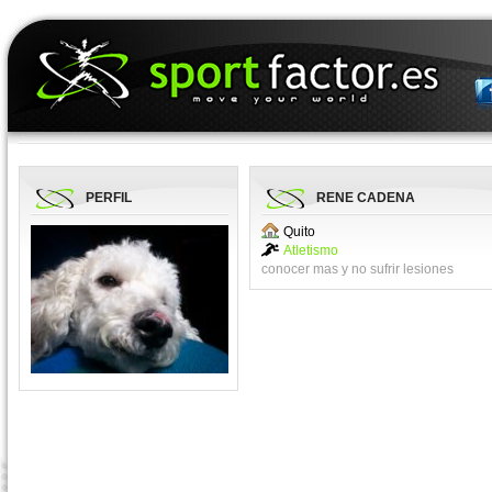
PERFIL
RENE CADENA
Quito
Atletismo
conocer mas y no sufrir lesiones