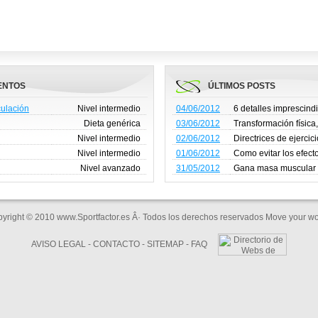
ENTOS
ÚLTIMOS POSTS
culación
Nivel intermedio
04/06/2012
6 detalles imprescind
para reducir grasa
Dieta genérica
03/06/2012
Transformación física,
semana 4 del Desafí
Nivel intermedio
02/06/2012
Directrices de ejercic
durante el embarazo
Nivel intermedio
01/06/2012
Como evitar los efect
calor cuando entren
Nivel avanzado
31/05/2012
Gana masa muscular
tu dieta añadiendo pr
yright © 2010 www.Sportfactor.es Â· Todos los derechos reservados Move your wo
AVISO LEGAL
-
CONTACTO
-
SITEMAP
-
FAQ