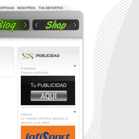
ORTGUIA
NOSOTROS
TUS DEPORTES
PUBLICIDAD
Publicidad
Espacio publicitario
Infisport
La nutrición científica aplicada al
deporte y a la salud