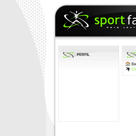
PERFIL
Ba
Ci