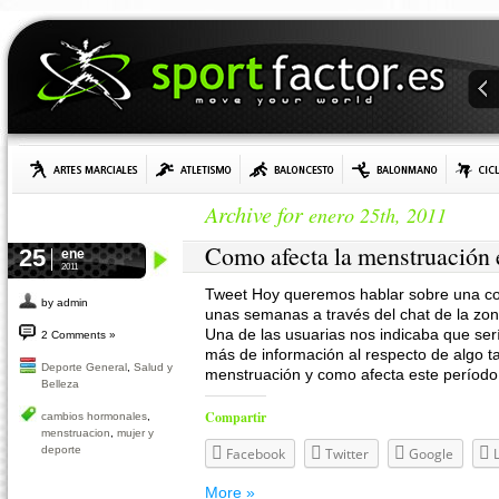
Archive for
enero 25th, 2011
Como afecta la menstruación 
25
ene
2011
Tweet Hoy queremos hablar sobre una co
by admin
unas semanas a través del chat de la zon
Una de las usuarias nos indicaba que ser
2 Comments »
más de información al respecto de algo t
Deporte General
,
Salud y
menstruación y como afecta este período
Belleza
Compartir
cambios hormonales
,
menstruacion
,
mujer y
deporte
Facebook
Twitter
Google
More »