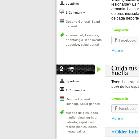
by admin
lesionarse? Es 
armonía. La mord
1 Comment »
dolores muscular
de cada deporte
Deporte General
,
Salud
general
Compartir
enfermedad
,
Lesiones
,
Facebook
odontología
,
rendimiento
deportivo
,
salud dental
More »
Cuida tus 
2
ago
huella
2013
by admin
Tweet Los zapato
55% de los espa
1 Comment »
Compartir
Deporte General
,
Running
,
Salud general
Facebook
cuidado de pies
,
dedo
martillo
,
elegir un buen
More »
calzado
,
espolones
,
fascitis plantar
,
lesion
,
« Older Entr
metatarsalgia