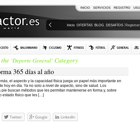
INICIO
SERVICIOS
REGISTRO
USU
Inicio
OFERTAS
BLOG
DESAFÍOS
Registrar
r the
Category
‘Deporte General’
orma 365 días al año
más, el aspecto y la capacidad física juega un papel más importante en
e hoy en día. Ya no solo a nivel de aspecto, sino de salud. Los
 pie buscan métodos que les permitan mantenerse en forma y, sobre
o estado físico que les […]
Twitter
Google
LinkedIn