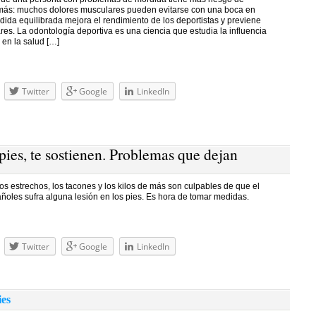
más: muchos dolores musculares pueden evitarse con una boca en
ida equilibrada mejora el rendimiento de los deportistas y previene
es. La odontología deportiva es una ciencia que estudia la influencia
 en la salud […]
Twitter
Google
LinkedIn
pies, te sostienen. Problemas que dejan
s estrechos, los tacones y los kilos de más son culpables de que el
ñoles sufra alguna lesión en los pies. Es hora de tomar medidas.
Twitter
Google
LinkedIn
ies