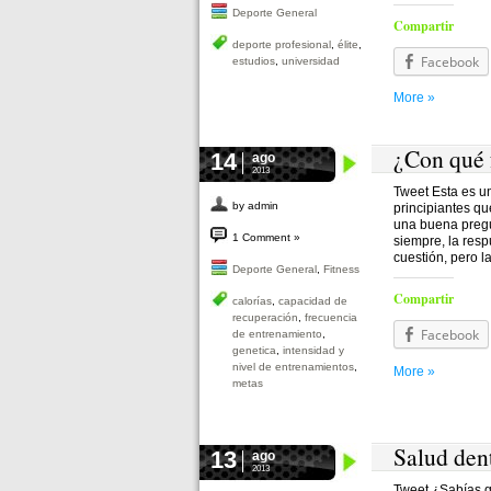
Deporte General
Compartir
deporte profesional
,
élite
,
Facebook
estudios
,
universidad
More »
¿Con qué 
14
ago
2013
Tweet Esta es u
by admin
principiantes q
una buena pregu
1 Comment »
siempre, la res
cuestión, pero l
Deporte General
,
Fitness
Compartir
calorías
,
capacidad de
recuperación
,
frecuencia
Facebook
de entrenamiento
,
genetica
,
intensidad y
nivel de entrenamientos
,
More »
metas
Salud den
13
ago
2013
Tweet ¿Sabías q