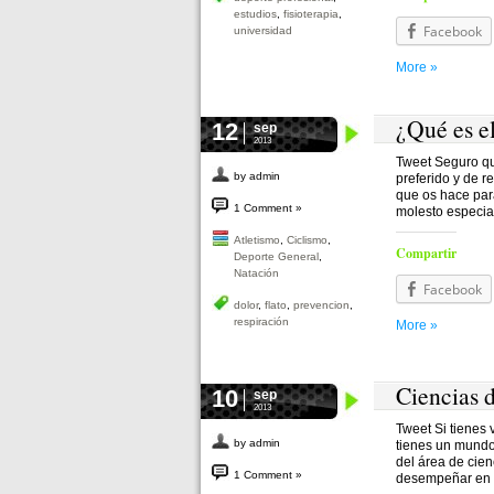
estudios
,
fisioterapia
,
Facebook
universidad
More »
¿Qué es e
12
sep
2013
Tweet Seguro qu
by admin
preferido y de r
que os hace para
1 Comment »
molesto especia
Atletismo
,
Ciclismo
,
Compartir
Deporte General
,
Natación
Facebook
dolor
,
flato
,
prevencion
,
respiración
More »
Ciencias d
10
sep
2013
Tweet Si tienes 
by admin
tienes un mundo 
del área de cien
1 Comment »
desempeñar en tu