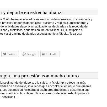
 y deporte en estrecha alianza
e YouTube especializados en aerobic, videoconsolas con accesorios y
 practicar deportes desde casa, pulseras y relojes cuantificadores y
de actividades deportivas, aplicaciones dedicadas a la recogida de
ísicos y dietéticos, apuestas online en William Hill, suscripción a
ivos vía streaming dedicados especialmente a fútbol… Toda esta
Twitter
Google
LinkedIn
erapia, una profesión con mucho futuro
iona el mundo del deporte y la salud, la fisioterapia ofrece las más
idades de desarrollo, sólo tienes que encontrar el enfoque que quieres
ra. Los titulados en Fisioterapia están preparados para desarrollar sus
tintos ámbitos: hospitales, clínicas, centros de salud —tanto privados
 servicios […]