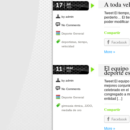
A toda ve
17
jul
2015
Tweet El tiempo
by admin
perderlo… El ti
poder modificar
No Comments
Compartir
Deporte General
Facebook
deportistas
,
tiempo
,
velocidad
More »
El equipo 
11
mar
deporte e
2015
by admin
Tweet El equipo
mejores conjunt
No Comments
celebrado en el
congregado a má
Deporte General
entidad […]
gimnasia ritmica
,
JJOO
,
Compartir
medalla de oro
Facebook
More »