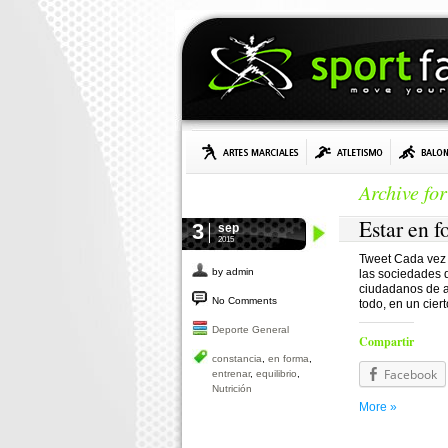
Archive fo
Estar en f
3
sep
2015
Tweet Cada vez 
by admin
las sociedades d
ciudadanos de a
No Comments
todo, en un ciert
Deporte General
Compartir
constancia
,
en forma
,
Facebook
entrenar
,
equilibrio
,
Nutrición
More »