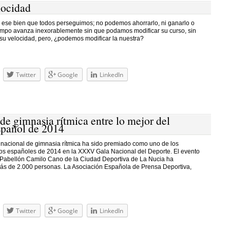
locidad
, ese bien que todos perseguimos; no podemos ahorrarlo, ni ganarlo o
empo avanza inexorablemente sin que podamos modificar su curso, sin
 su velocidad, pero, ¿podemos modificar la nuestra?
Twitter
Google
LinkedIn
de gimnasia rítmica entre lo mejor del
spañol de 2014
 nacional de gimnasia rítmica ha sido premiado como uno de los
os españoles de 2014 en la XXXV Gala Nacional del Deporte. El evento
 Pabellón Camilo Cano de la Ciudad Deportiva de La Nucia ha
s de 2.000 personas. La Asociación Española de Prensa Deportiva,
Twitter
Google
LinkedIn