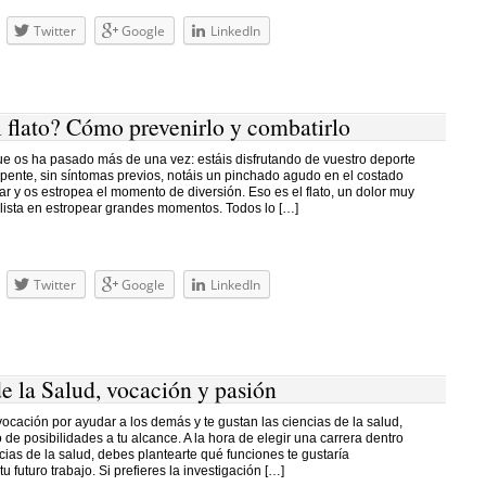
Twitter
Google
LinkedIn
l flato? Cómo prevenirlo y combatirlo
e os ha pasado más de una vez: estáis disfrutando de vuestro deporte
epente, sin síntomas previos, notáis un pinchado agudo en el costado
r y os estropea el momento de diversión. Eso es el flato, un dolor muy
lista en estropear grandes momentos. Todos lo […]
Twitter
Google
LinkedIn
e la Salud, vocación y pasión
vocación por ayudar a los demás y te gustan las ciencias de la salud,
de posibilidades a tu alcance. A la hora de elegir una carrera dentro
cias de la salud, debes plantearte qué funciones te gustaría
 futuro trabajo. Si prefieres la investigación […]