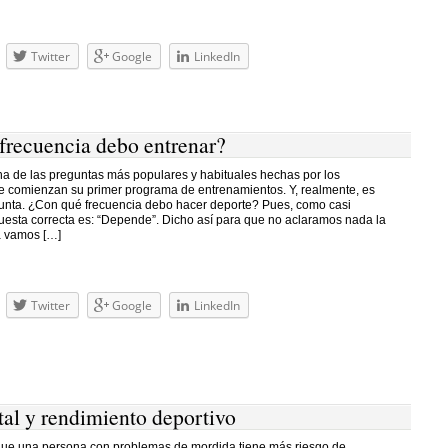
Twitter
Google
LinkedIn
frecuencia debo entrenar?
na de las preguntas más populares y habituales hechas por los
ue comienzan su primer programa de entrenamientos. Y, realmente, es
nta. ¿Con qué frecuencia debo hacer deporte? Pues, como casi
puesta correcta es: “Depende”. Dicho así para que no aclaramos nada la
a vamos […]
Twitter
Google
LinkedIn
tal y rendimiento deportivo
ue una persona con problemas de mordida tiene más riesgo de