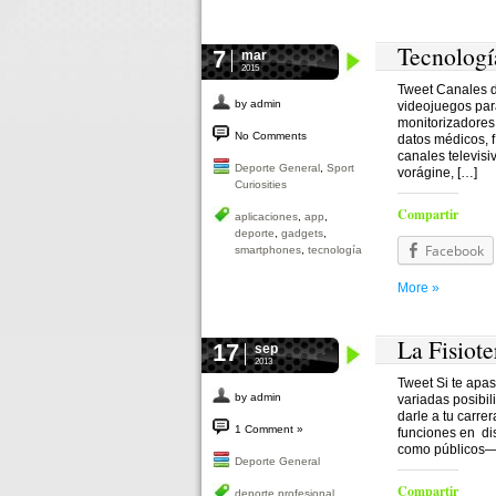
Tecnología
7
mar
2015
Tweet Canales d
by admin
videojuegos para
monitorizadores 
No Comments
datos médicos, f
canales televis
Deporte General
,
Sport
vorágine, […]
Curiosities
Compartir
aplicaciones
,
app
,
deporte
,
gadgets
,
Facebook
smartphones
,
tecnología
More »
La Fisiot
17
sep
2013
Tweet Si te apas
by admin
variadas posibil
darle a tu carre
1 Comment »
funciones en dis
como públicos—,
Deporte General
Compartir
deporte profesional
,