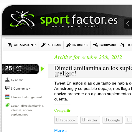
Archive for
octubre 25th, 2012
Dimetilamilamina en los supl
25
oct
¡peligro!
2012
by admin
Tweet En estos días que tanto se habla de
Armstrong y su posible dopaje, nos llega
3 Comments »
nocivo presente en algunos suplementos 
Fitness
,
Salud general
cuenta.
aesan
,
dimetilamilamina
,
Compartir
internet
,
nocivo
,
suplementos
Facebook
Twitter
Google
More »