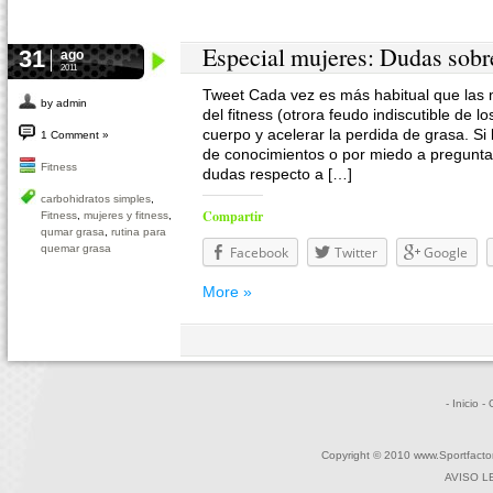
Especial mujeres: Dudas sobre
31
ago
2011
Tweet Cada vez es más habitual que las
by admin
del fitness (otrora feudo indiscutible de l
cuerpo y acelerar la perdida de grasa. Si
1 Comment »
de conocimientos o por miedo a pregunta
Fitness
dudas respecto a […]
carbohidratos simples
,
Compartir
Fitness
,
mujeres y fitness
,
qumar grasa
,
rutina para
quemar grasa
Facebook
Twitter
Google
More »
- Inicio
-
Copyright © 2010 www.Sportfactor
AVISO L