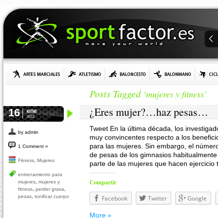
Posts Tagged
‘mujeres y fitness’
¿Eres mujer?…haz pesas…
16
ene
2012
Tweet En la última década, los investig
by admin
muy convincentes respecto a los benefic
para las mujeres. Sin embargo, el númer
1 Comment »
de pesas de los gimnasios habitualmente 
Fitness
,
Mujeres
parte de las mujeres que hacen ejercicio
entrenamiento para
Compartir
mujeres
,
mujeres y
fitness
,
perder grasa
,
pesas
,
tonificar cuerpo
Facebook
Twitter
Google
More »