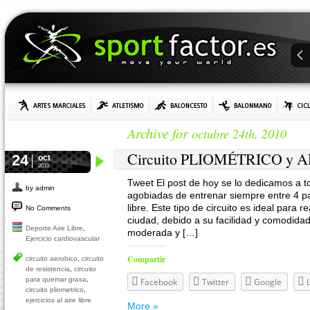
Archive for
octubre 24th, 2010
Circuito PLIOMÉTRICO y
24
oct
2010
Tweet El post de hoy se lo dedicamos a t
by admin
agobiadas de entrenar siempre entre 4 par
libre. Este tipo de circuito es ideal para r
No Comments
ciudad, debido a su facilidad y comodidad
Deporte Aire Libre
,
moderada y […]
Ejercicio cardiovascular
Compartir
circuito aerobico
,
circuito
de resistencia
,
circuito
para quemar grasa
,
Facebook
Twitter
Google
circuito pliometrico
,
ejercicios al aire libre
More »