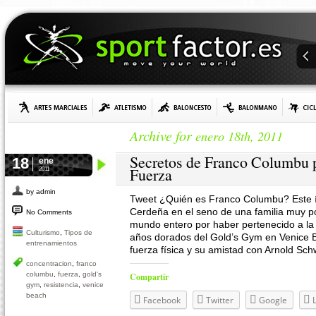
Archive for
enero 18th, 2011
Secretos de Franco Columbu p
18
ene
Fuerza
2011
by admin
Tweet ¿Quién es Franco Columbu? Este í
Cerdeña en el seno de una familia muy p
No Comments
mundo entero por haber pertenecido a la E
Culturismo
,
Tipos de
años dorados del Gold’s Gym en Venice B
entrenamientos
fuerza física y su amistad con Arnold Sc
concentracion
,
franco
columbu
,
fuerza
,
gold's
Compartir
gym
,
resistencia
,
venice
beach
Facebook
Twitter
Google