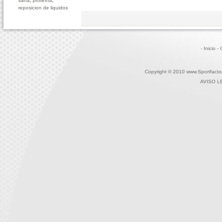
sana
,
proteína
,
reposicion de liquidos
- Inicio
-
Copyright © 2010 www.Sportfactor
AVISO L