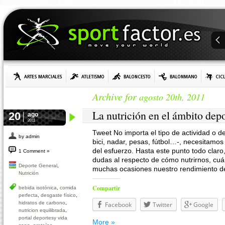
Archive for
agosto 20th, 2011
La nutrición en el ámbito dep
20
ago
2011
Tweet No importa el tipo de actividad o d
by admin
bici, nadar, pesas, fútbol…-, necesitamo
del esfuerzo. Hasta este punto todo claro,
1 Comment »
dudas al respecto de cómo nutrirnos, c
Deporte General
,
muchas ocasiones nuestro rendimiento d
Nutrición
Compartir
bebida isotónica
,
comida
perfecta
,
desgaste físico
,
hidratos de carbono
,
Facebook
Twitter
Google
nutricion equilibrada
,
portal deportesy vida
More »