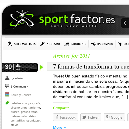
Archive for
2011
7 formas de transformar tu cu
30
dic
2011
Tweet Un buen estado físico y mental no 
by admin
mañana ni haciendo una sola cosa. Si qu
debemos introducir cambios progresivos 
1 Comment »
olvidarnos de habitar en nuestra “zona d
Salud y Belleza
de confort al conjunto de límites que, […]
bebidas con gas
,
cafe
,
Compartir
circuito entrenamiento
,
dulces
,
grasas trans
,
habitos saludables
,
Facebook
Twitter
Google
sentadillas
,
sportfactor
,
stevia
More »