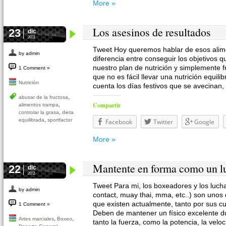
More »
Los asesinos de resultados
23
dic
2011
Tweet Hoy queremos hablar de esos alime
by admin
diferencia entre conseguir los objetivo
nuestro plan de nutrición y simplemente 
1 Comment »
que no es fácil llevar una nutrición equi
Nutrición
cuenta los días festivos que se avecinan, 
abusar de la fructosa
,
Compartir
alimentos trampa
,
controlar la grasa
,
dieta
equilibrada
,
sportfactor
Facebook
Twitter
Google
More »
Mantente en forma como un l
22
dic
2011
Tweet Para mi, los boxeadores y los lucha
by admin
contact, muay thai, mma, etc..) son unos
que existen actualmente, tanto por sus cu
1 Comment »
Deben de mantener un físico excelente d
Artes marciales
,
Boxeo
,
tanto la fuerza, como la potencia, la velo