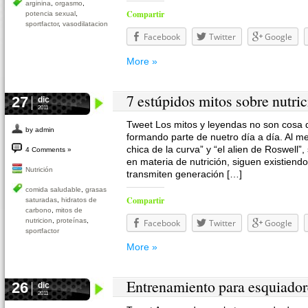
arginina
,
orgasmo
,
Compartir
potencia sexual
,
sportfactor
,
vasodilatacion
Facebook
Twitter
Google
More »
7 estúpidos mitos sobre nutri
27
dic
2011
Tweet Los mitos y leyendas no son cosa 
by admin
formando parte de nuetro día a día. Al m
chica de la curva” y “el alien de Roswell”
4 Comments »
en materia de nutrición, siguen existien
Nutrición
transmiten generación […]
comida saludable
,
grasas
Compartir
saturadas
,
hidratos de
carbono
,
mitos de
nutricion
,
proteínas
,
Facebook
Twitter
Google
sportfactor
More »
Entrenamiento para esquiador
26
dic
2011