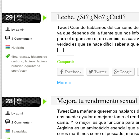
Leche, ¿Si? ¿No? ¿Cuál?
29
dic
2011
Tweet Cuando hablamos del consumo de le
by admin
ya que depende de la fuente que nos inf
para el organismo o, en cambio, es casi 
4 Comments »
verdad es que se hace difícil saber a qui
Nutrición
[…]
fibra
,
grasas
,
hidratos de
Compartir
carbono
,
lacteos
,
lactosa
,
nutricion equilibrada
,
sportfactor
Facebook
Twitter
Google
More »
Mejora tu rendimiento sexual 
28
dic
2011
Tweet Esta mañana queremos hablaros de
by admin
nos puede ayudar a mejorar tanto el rend
cama. Y lo mejor es que funciona para 
2 Comments »
Arginina es un aminoácido esencial que s
Sexualidad
seres marítimos como el pescado, maris