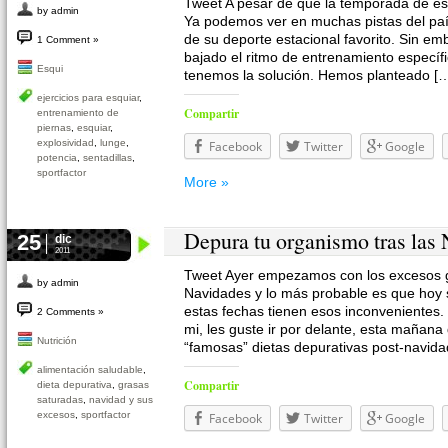
Tweet A pesar de que la temporada de es
by admin
Ya podemos ver en muchas pistas del paí
de su deporte estacional favorito. Sin e
1 Comment »
bajado el ritmo de entrenamiento específ
Esqui
tenemos la solución. Hemos planteado [
ejercicios para esquiar
,
Compartir
entrenamiento de
piernas
,
esquiar
,
explosividad
,
lunge
,
Facebook
Twitter
Google
potencia
,
sentadillas
,
sportfactor
More »
Depura tu organismo tras las
25
dic
2011
Tweet Ayer empezamos con los excesos g
by admin
Navidades y lo más probable es que hoy s
estas fechas tienen esos inconvenientes.
2 Comments »
mi, les guste ir por delante, esta mañan
Nutrición
“famosas” dietas depurativas post-navida
alimentación saludable
,
Compartir
dieta depurativa
,
grasas
saturadas
,
navidad y sus
excesos
,
sportfactor
Facebook
Twitter
Google