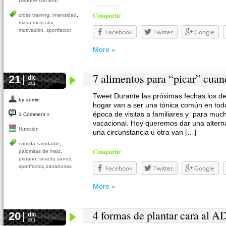
Deporte General
Compartir
cross training
,
intensidad
,
masa muscular
,
motivación
,
sportfactor
Facebook
Twitter
Google
More »
7 alimentos para “picar” cuan
21
dic
2011
Tweet Durante las próximas fechas los de
by admin
hogar van a ser una tónica común en todo
época de visitas a familiares y para muc
1 Comment »
vacacional. Hoy queremos dar una alterna
Nutrición
una circunstancia u otra van […]
comida saludable
,
Compartir
palomitas de maiz
,
platano
,
snacks sanos
,
sportfactor
,
zanahorias
Facebook
Twitter
Google
More »
4 formas de plantar cara al 
20
dic
2011