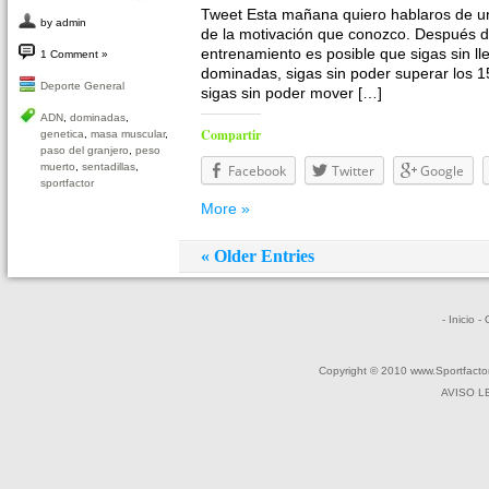
Tweet Esta mañana quiero hablaros de un
by admin
de la motivación que conozco. Después d
entrenamiento es posible que sigas sin lle
1 Comment »
dominadas, sigas sin poder superar los 1
Deporte General
sigas sin poder mover […]
ADN
,
dominadas
,
Compartir
genetica
,
masa muscular
,
paso del granjero
,
peso
muerto
,
sentadillas
,
Facebook
Twitter
Google
sportfactor
More »
« Older Entries
- Inicio
-
Copyright © 2010 www.Sportfactor
AVISO L