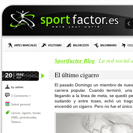
Sportfactor Blog
: La red social 
El último cigarro
20
may
2010
El pasado Domingo un miembro de nuest
by admin
carrera popular. Cuando terminó, una
llegando a la linea de meta, se quedó pe
2 Comments »
sudando y entre toses, echó un trag
Salud general
encendió un cigarro. Pero no fue el únic
cáncer
,
cigarro
,
fumar
,
OMS
,
periodontitis
,
Tabaco