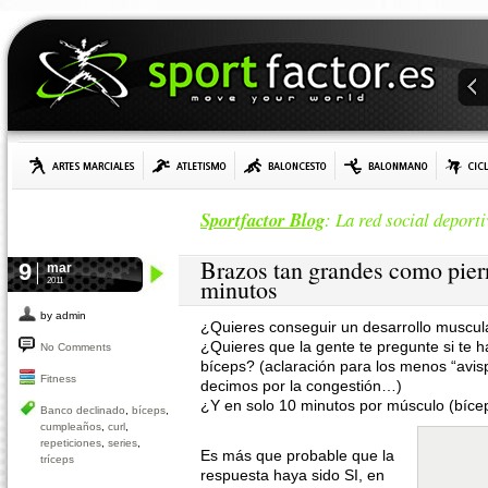
Sportfactor Blog
: La red social deporti
Brazos tan grandes como piern
9
mar
minutos
2011
by admin
¿Quieres conseguir un desarrollo muscul
¿Quieres que la gente te pregunte si te h
No Comments
bíceps? (aclaración para los menos “avisp
Fitness
decimos por la congestión…)
¿Y en solo 10 minutos por músculo (bícep
Banco declinado
,
bíceps
,
cumpleaños
,
curl
,
repeticiones
,
series
,
Es más que probable que la
tríceps
respuesta haya sido SI, en