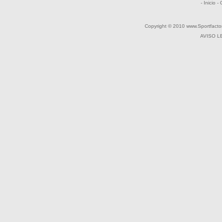
- Inicio
-
Copyright © 2010 www.Sportfactor
AVISO L