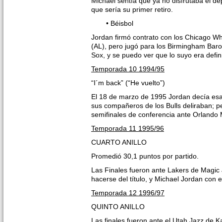
Michael sentía que ya no disfrutaba el d
que sería su primer retiro.
• Béisbol
Jordan firmó contrato con los Chicago W
(AL), pero jugó para los Birmingham Baron
Sox, y se puedo ver que lo suyo era defin
Temporada 10 1994/95
“I´m back” (“He vuelto”)
El 18 de marzo de 1995 Jordan decía esas
sus compañeros de los Bulls deliraban; pe
semifinales de conferencia ante Orlando 
Temporada 11 1995/96
CUARTO ANILLO
Promedió 30,1 puntos por partido.
Las Finales fueron ante Lakers de Magic J
hacerse del título, y Michael Jordan con 
Temporada 12 1996/97
QUINTO ANILLO
Las finales fueron ante el Utah Jazz de K