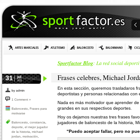
Sportfactor Blog
: La red social deporti
Frases celebres, Michael Jord
31
jul
2011
En esta sección, queremos trasladaros fr
by admin
deportistas y personas relacionadas con 
1 Comment »
Nada es más motivador que aprender de l
grandes en sus respectivos deportes.
Baloncesto
,
Frases para
motivarse
Hoy os dejamos nuestras tres frases favo
jugadores de baloncesto de la historia, Mi
Baloncesto
,
constancia
,
deporte
,
el mejor jugador
“Puedo aceptar fallar, pero no pue
de la historia
,
michael
jordan
,
motivación
,