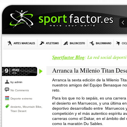
Sportfactor Blog
: La red social deporti
Arranca la Milenio Titan Des
9
may
2011
Arranca la sexta edición de la Milenio Ti
by admin
nuestros amigos del Equipo Benasque no
reto.
No Comments
Para los que no lo sepáis, es una carrer
Deporte extremo
el desierto en Marruecos, y una última 
desierto
,
Mountain Bike
,
deportivo desarrollado entre Marruecos 
Titan Desert
competición y el más autentico espíritu 
carreras como el Dakar, en el ámbito del 
como la maratón Du Sables.