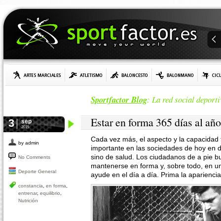
Sportfactor Blog
: La red social deporti
Estar en forma 365 días al año
3
sep
2015
Cada vez más, el aspecto y la capacidad 
by admin
importante en las sociedades de hoy en dí
sino de salud. Los ciudadanos de a pie 
No Comments
mantenerse en forma y, sobre todo, en un 
Deporte General
ayude en el día a día. Prima la apariencia
constancia
,
en forma
,
entrenar
,
equilibrio
,
Nutrición