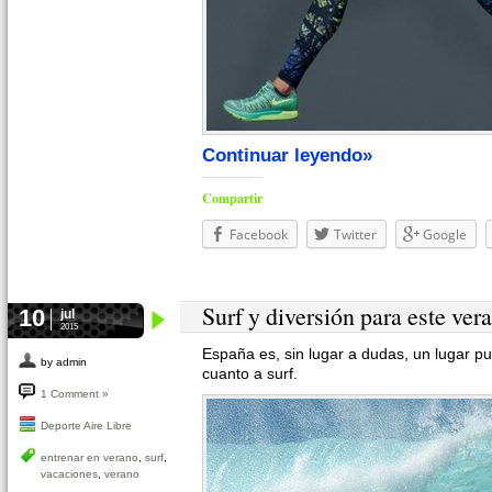
Continuar leyendo»
Compartir
Facebook
Twitter
Google
Surf y diversión para este ver
10
jul
2015
España es, sin lugar a dudas, un lugar p
by admin
cuanto a surf.
1 Comment »
Deporte Aire Libre
entrenar en verano
,
surf
,
vacaciones
,
verano