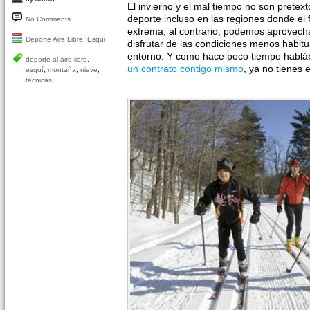
El invierno y el mal tiempo no son pretex
deporte incluso en las regiones donde el 
No Comments
extrema, al contrario, podemos aprovecha
Deporte Aire Libre
,
Esqui
disfrutar de las condiciones menos habit
entorno. Y como hace poco tiempo hablá
deporte al aire libre
,
un contrato contigo mismo
, ya no tienes 
esquí
,
montaña
,
nieve
,
técnicas