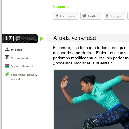
Compartir
Facebook
Twitter
Google
A toda velocidad
17
jul
2015
El tiempo, ese bien que todos perseguim
by admin
ni ganarlo o perderlo… El tiempo avanza
podamos modificar su curso, sin poder mo
No Comments
¿podemos modificar la nuestra?
Deporte General
deportistas
,
tiempo
,
velocidad