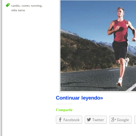
cardio
,
correr
,
running
,
vida sana
Continuar leyendo»
Compartir
Facebook
Twitter
Google