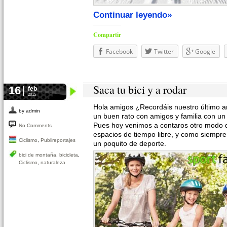
Continuar leyendo»
Compartir
Facebook
Twitter
Google
Saca tu bici y a rodar
16
feb
2015
Hola amigos ¿Recordáis nuestro último a
by admin
un buen rato con amigos y familia con u
Pues hoy venimos a contaros otro modo 
No Comments
espacios de tiempo libre, y como siempr
Ciclismo
,
Publireportajes
un poquito de deporte.
bici de montaña
,
bicicleta
,
Ciclismo
,
naturaleza