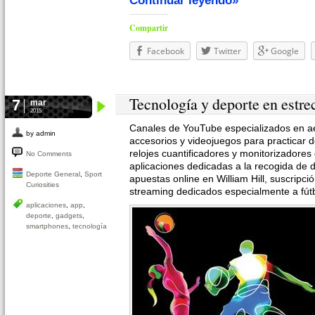
Continuar leyendo»
Compartir
Facebook
Twitter
Google
Tecnología y deporte en estre
7
mar
2015
Canales de YouTube especializados en ae
by admin
accesorios y videojuegos para practicar 
relojes cuantificadores y monitorizadores
No Comments
aplicaciones dedicadas a la recogida de da
Deporte General
,
Sport
apuestas online en William Hill, suscripció
Curiosities
streaming dedicados especialmente a fú
aplicaciones
,
app
,
deporte
,
gadgets
,
smartphones
,
tecnología