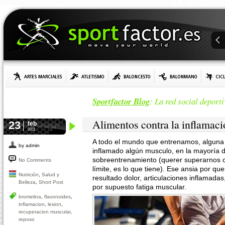
Sportfactor Blog
: La red social deporti
Alimentos contra la inflamaci
23
feb
2011
A todo el mundo que entrenamos, alguna 
by admin
inflamado algún musculo, en la mayoría d
sobreentrenamiento (querer superarnos ca
No Comments
límite, es lo que tiene). Ese ansia por q
Nutrición
,
Salud y
resultado dolor, articulaciones inflamadas
Belleza
,
Short Post
por supuesto fatiga muscular.
bromelina
,
flavonoides
,
inflamacion
,
lesion
,
recuperacion muscular
,
reposo