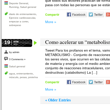
que todos sus lectores practican de form
Deporte General
,
pasa con todas las personas que se está
Running
,
Salud general
Compartir
Facebook
Twitter
diario de entrenamiento
,
Ejercicio cardiovascular
,
More »
empezar a correr
,
sobrepeso
Como acelerar un “metabolis
19
ene
2012
Tweet Para los profanos en el tema, vamos
by admin
METABOLISMO - Conjunto de reacciones 
los seres vivos, que ocurren en las célula
3 Comments »
de materia y energía con el medio ambien
Salud general
conjunto de reacciones intracelulares, co
destructivas (catabolismo) La […]
agua
,
entrenamiento
,
músculo
,
pesas
,
proteína
Compartir
Facebook
Twitter
More »
« Older Entries