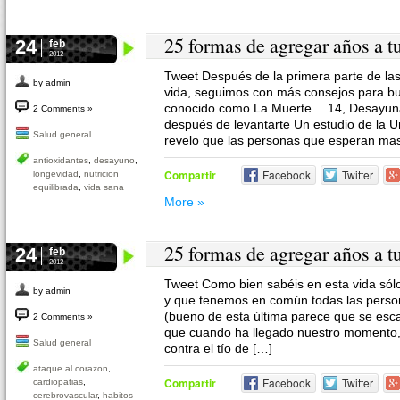
25 formas de agregar años a tu
24
feb
2012
Tweet Después de la primera parte de la
by admin
vida, seguimos con más consejos para bu
conocido como La Muerte… 14, Desayun
2 Comments »
después de levantarte Un estudio de la 
Salud general
revelo que las personas que esperan ma
antioxidantes
,
desayuno
,
Compartir
Facebook
Twitter
longevidad
,
nutricion
equilibrada
,
vida sana
More »
25 formas de agregar años a tu
24
feb
2012
Tweet Como bien sabéis en esta vida sól
by admin
y que tenemos en común todas las person
(bueno de esta última parece que se esc
2 Comments »
que cuando ha llegado nuestro momento,
Salud general
contra el tío de […]
ataque al corazon
,
Compartir
Facebook
Twitter
cardiopatias
,
cerebrovascular
,
habitos