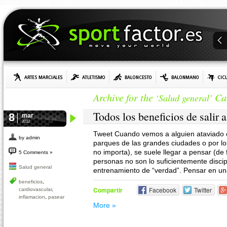
Archive for the
Ca
‘Salud general’
Todos los beneficios de salir 
8
mar
2012
Tweet Cuando vemos a alguien ataviado 
by admin
parques de las grandes ciudades o por l
no importa), se suele llegar a pensar (de
5 Comments »
personas no son lo suficientemente disci
Salud general
entrenamiento de “verdad”. Pensar en una
beneficios
,
Compartir
Facebook
Twitter
cardiovascular
,
inflamacion
,
pasear
More »