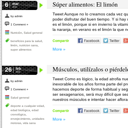
Súper alimentos: El limón
6
mar
2012
Tweet Aunque no lo creamos cada vez qu
by admin
poder disfrutar del buen tiempo. Y si hay
es el limón, porque si en invierno la vita
1 Comment »
la naranja, en verano es el limón la que 
Nutrición
,
Salud general
Compartir
Facebook
Twitter
beneficios para la salud
,
limón
,
nutricion sana
,
More »
super alimentos
Músculos, utilízalos o piérdel
26
feb
2012
Tweet Como es lógico, la edad atrofia nu
by admin
inexorable de los años forma parte del pro
hacemos deporte de forma habitual y segu
1 Comment »
ser sexagenarios, será muy difícil que 
Salud general
nuestros músculos e intentar hacer aflorar
deporte a cualquier edad
,
Compartir
Facebook
Twitter
edad biológica
,
edad
cronológica
,
More »
envejecimiento
,
unidades
motoras
,
vida sana