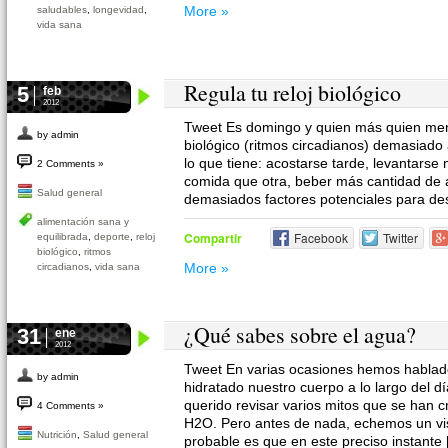
More »
saludables
,
longevidad
,
vida sana
Regula tu reloj biológico
5
feb
2012
Tweet Es domingo y quien más quien meno
by admin
biológico (ritmos circadianos) demasiado 
lo que tiene: acostarse tarde, levantarse
2 Comments »
comida que otra, beber más cantidad de 
Salud general
demasiados factores potenciales para des
alimentación sana y
Compartir
Facebook
Twitter
equilibrada
,
deporte
,
reloj
biológico
,
ritmos
More »
circadianos
,
vida sana
¿Qué sabes sobre el agua?
31
ene
2012
Tweet En varias ocasiones hemos hablad
by admin
hidratado nuestro cuerpo a lo largo del 
querido revisar varios mitos que se han 
4 Comments »
H2O. Pero antes de nada, echemos un vis
Nutrición
,
Salud general
probable es que en este preciso instante