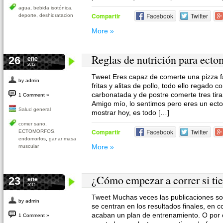
agua
,
bebida isotónica
,
Compartir
Facebook
Twitter
deporte
,
deshidratacion
More »
Reglas de nutrición para ecto
26
ene
2012
Tweet Eres capaz de comerte una pizza 
by admin
fritas y alitas de pollo, todo ello regado c
carbonatada y de postre comerte tres ti
1 Comment »
Amigo mío, lo sentimos pero eres un ecto
Salud general
mostrar hoy, es todo […]
comer sano
,
Compartir
Facebook
Twitter
ECTOMORFOS
,
endomorfos
,
ganar masa
More »
muscular
¿Cómo empezar a correr si ti
23
ene
2012
Tweet Muchas veces las publicaciones sob
by admin
se centran en los resultados finales, en
acaban un plan de entrenamiento. O por o
1 Comment »